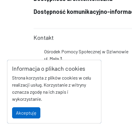
Dostępność komunikacyjno-informa
Kontakt
Ośrodek Pomocy Społecznej w Dziwnowie
ul. Mała 3
72-420 Dziwnów
Informacja o plikach cookies
tel +48 91 38 13 786
Strona korzysta z plików cookies w celu
fax +48 91 38 14 282
realizacji usług. Korzystanie z witryny
ops@dziwnow.pl
oznacza zgodę na ich zapis i
wykorzystanie.
Social Media
Akceptuję