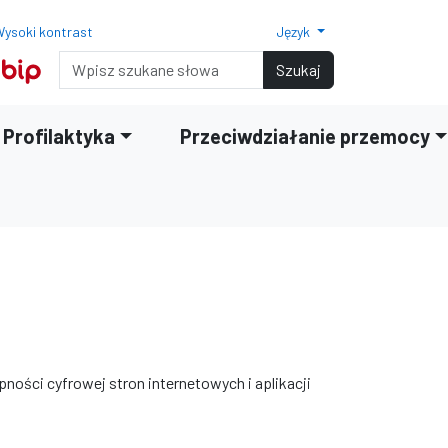
ysoki kontrast
Język
Normalny rozmiar czcionki
Rozmiar czcionki 150%
Rozmiar czcionki 200%
Wyszukiwarka
Szukaj
Profilaktyka
Przeciwdziałanie przemocy
pności cyfrowej stron internetowych i aplikacji