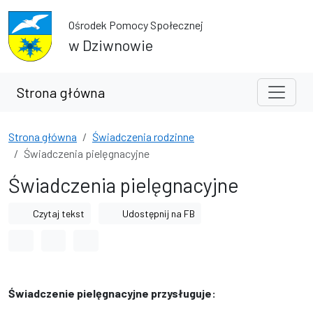
Przejdź do treści
Przejdź do wyszukiwarki
Ośrodek Pomocy Społecznej
w Dziwnowie
Strona główna
Strona główna
Świadczenia rodzinne
Świadczenia pielęgnacyjne
Świadczenia pielęgnacyjne
Czytaj tekst
Udostępnij na FB
Odstęp między wyrazami
Odstęp między literami
Odstęp między wierszami
Świadczenie pielęgnacyjne przysługuje: