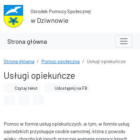
Przejdź do treści
Przejdź do wyszukiwarki
Ośrodek Pomocy Społecznej
w Dziwnowie
Strona główna
Strona główna
Pomoc społeczna
Usługi opiekuńcze
Usługi opiekuńcze
Czytaj tekst
Udostępnij na FB
Odstęp między wyrazami
Odstęp między literami
Odstęp między wierszami
Pomoc w formie usług opiekuńczych, w tym, w formie usług
sąsiedzkich przysługuje osobie samotnej, która z powodu
wieku, choroby lub innych przyczyn wymaga pomocy innych