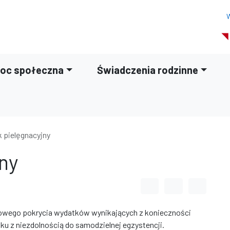
W
oc społeczna
Świadczenia rodzinne
k pielęgnacyjny
ny
Odstęp między wyrazami
Odstęp między li
Odstęp m
ciowego pokrycia wydatków wynikających z konieczności
u z niezdolnością do samodzielnej egzystencji.