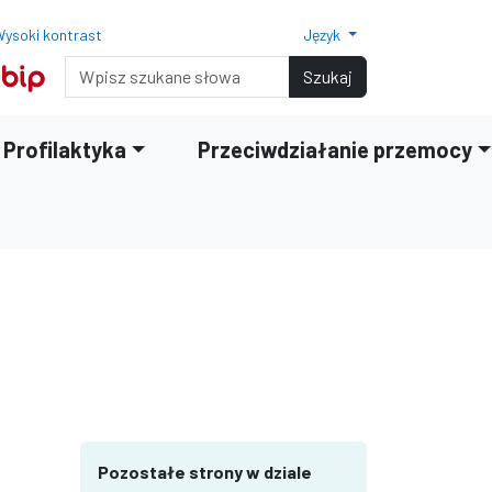
ysoki kontrast
Język
Normalny rozmiar czcionki
Rozmiar czcionki 150%
Rozmiar czcionki 200%
Wyszukiwarka
Szukaj
Profilaktyka
Przeciwdziałanie przemocy
terami
iędzy wierszami
Pozostałe strony w dziale