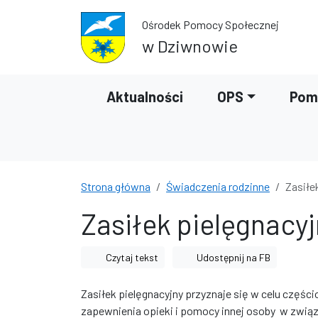
Przejdź do treści
Przejdź do wyszukiwarki
Ośrodek Pomocy Społecznej
w Dziwnowie
Aktualności
OPS
Pom
Strona główna
Świadczenia rodzinne
Zasiłe
Zasiłek pielęgnacyj
Czytaj tekst
Udostępnij na FB
Zasiłek pielęgnacyjny przyznaje się w celu częś
zapewnienia opieki i pomocy innej osoby w związk