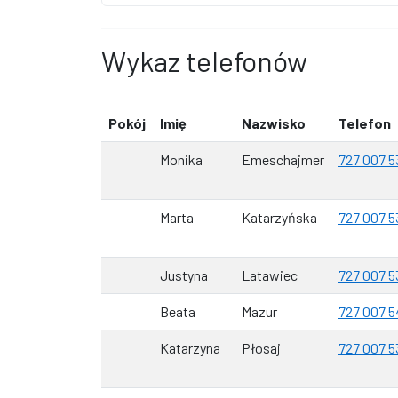
Wykaz telefonów
Pokój
Imię
Nazwisko
Telefon
Monika
Emeschajmer
727 007 5
Marta
Katarzyńska
727 007 5
Justyna
Latawiec
727 007 5
Beata
Mazur
727 007 5
Katarzyna
Płosaj
727 007 5