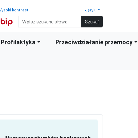
ysoki kontrast
Język
Normalny rozmiar czcionki
Rozmiar czcionki 150%
Rozmiar czcionki 200%
Wyszukiwarka
Szukaj
Profilaktyka
Przeciwdziałanie przemocy