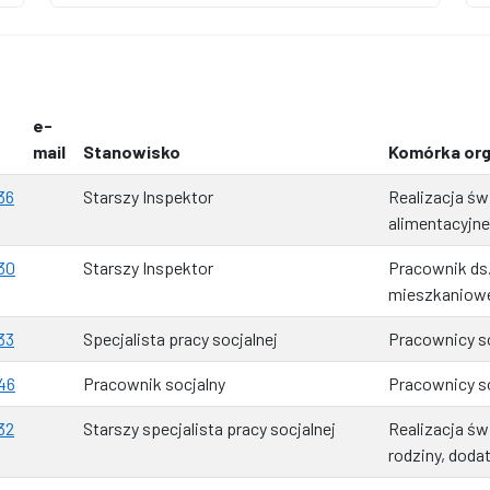
e-
mail
Stanowisko
Komórka org
36
Starszy Inspektor
Realizacja św
alimentacyjn
30
Starszy Inspektor
Pracownik ds.
mieszkaniow
33
Specjalista pracy socjalnej
Pracownicy so
46
Pracownik socjalny
Pracownicy so
32
Starszy specjalista pracy socjalnej
Realizacja św
rodziny, doda