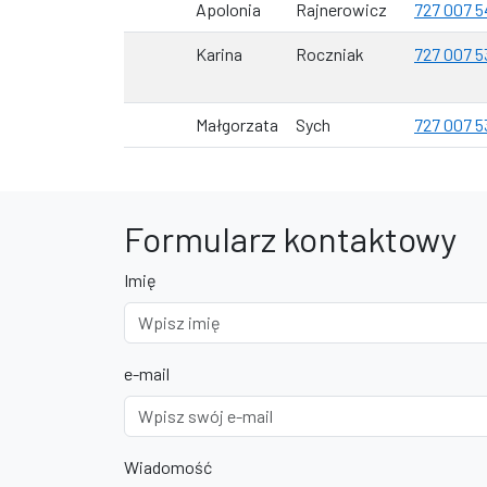
Apolonia
Rajnerowicz
727 007 5
Karina
Roczniak
727 007 5
Małgorzata
Sych
727 007 5
Formularz kontaktowy
Imię
e-mail
Wiadomość