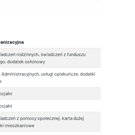
anizacyjna
iadczeń rodzinnych, świadczeń z funduszu
ego, dodatek osłonowy
 Administracyjnych, usługi opiekuńcze, dodatki
e
cjalni
cjalni
iadczeń z pomocy społecznej, karta dużej
tki mieszkaniowe