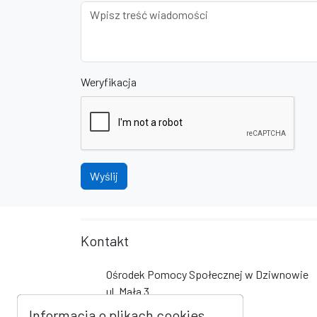
Weryfikacja
Wyślij
Kontakt
Ośrodek Pomocy Społecznej w Dziwnowie
ul. Mała 3
72-420 Dziwnów
Informacja o plikach cookies