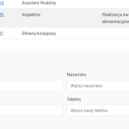
45
Asystent Rodziny
35
Inspektor
Realizacja św
alimentacyjn
31
Główny księgowy
Nazwisko
Telefon