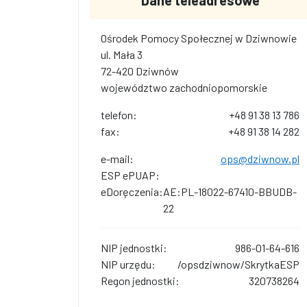
Dane teleadresowe
Ośrodek Pomocy Społecznej w Dziwnowie
ul. Mała 3
72-420 Dziwnów
województwo zachodniopomorskie
telefon:
+48 91 38 13 786
fax:
+48 91 38 14 282
e-mail:
ops@dziwnow.pl
ESP ePUAP:
eDoręczenia:
AE:PL-18022-67410-BBUDB-
22
NIP jednostki:
986-01-64-616
NIP urzędu:
/opsdziwnow/SkrytkaESP
Regon jednostki:
320738264