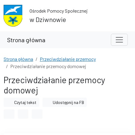
Przejdź do treści
Przejdź do wyszukiwarki
Ośrodek Pomocy Społecznej
w Dziwnowie
Strona główna
Strona główna
Przeciwdziałanie przemocy
Przeciwdziałanie przemocy domowej
Przeciwdziałanie przemocy
domowej
Czytaj tekst
Udostępnij na FB
Odstęp między wyrazami
Odstęp między literami
Odstęp między wierszami